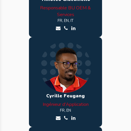
Responsable BU OEM &
Services
FR, EN, IT
Envoyer un email à Timoteo
Appeler Timoteo
Voir le profil LinkedIn de T
Cyrille Feugang
Ingénieur d'Application
FR, EN
Envoyer un email à Cyrille
Appeler Cyrille
Voir le profil LinkedIn de Cyr