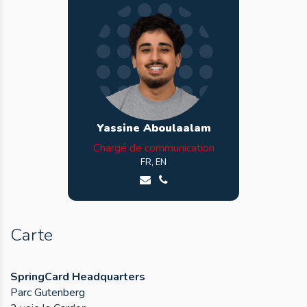
Yassine Aboulaalam
Chargé de communication
FR, EN
Envoyer un email à Yassine
Appeler Yassine
Carte
SpringCard Headquarters
Parc Gutenberg