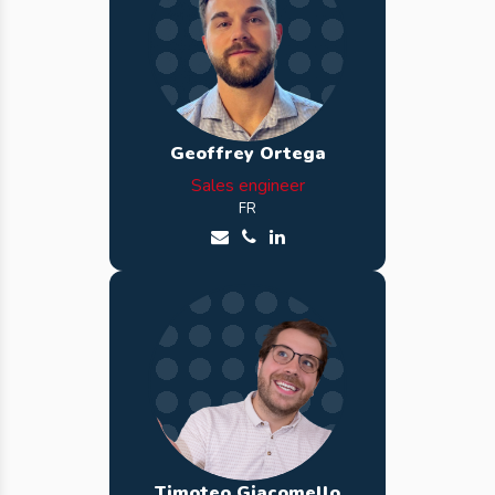
Geoffrey Ortega
Sales engineer
FR
Envoyer un email à Geoffrey
Appeler Geoffrey
Voir le profil LinkedIn de G
Timoteo Giacomello