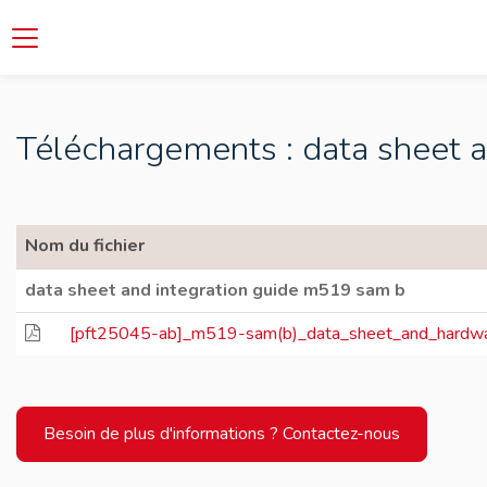
Téléchargements : data sheet 
Nom du fichier
data sheet and integration guide m519 sam b
[pft25045-ab]_m519-sam(b)_data_sheet_and_hardwar
Besoin de plus d'informations ? Contactez-nous