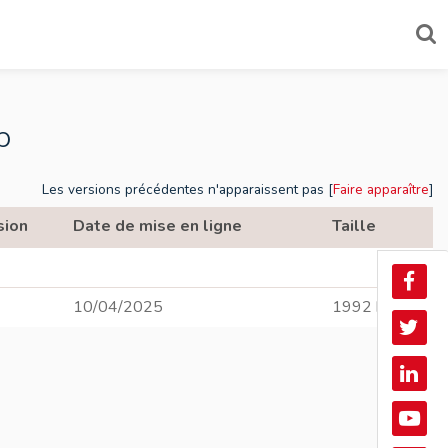
b
Les versions précédentes n'apparaissent pas [
Faire apparaître
]
sion
Date de mise en ligne
Taille
Face
10/04/2025
1992 kb
Twitt
Linke
In
YouT