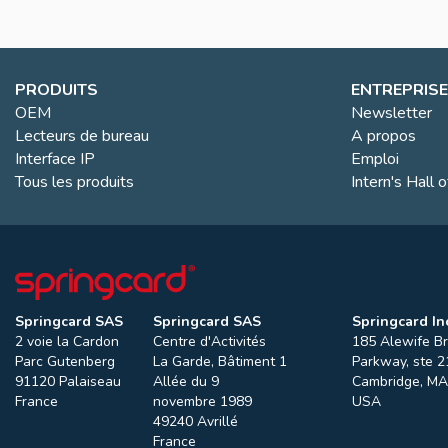
PRODUITS
ENTREPRISE
OEM
Newsletter
Lecteurs de bureau
A propos
Interface IP
Emploi
Tous les produits
Intern's Hall 
Springcard SAS
Springcard SAS
Springcard Inc
2 voie la Cardon
Centre d'Activités
185 Alewife B
Parc Gutenberg
La Garde, Bâtiment 1
Parkway, ste 2
91120
Palaiseau
Allée du 9
Cambridge
,
MA
France
novembre 1989
USA
49240
Avrillé
France