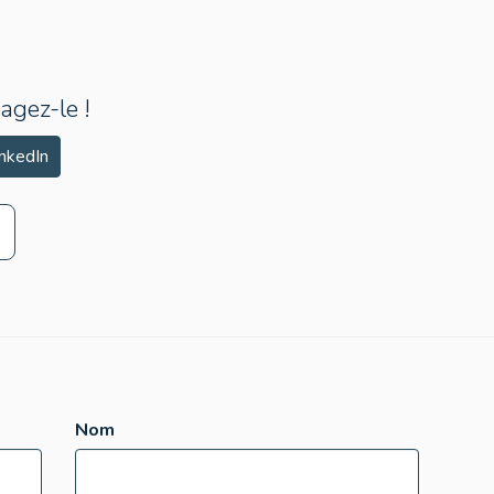
agez-le !
nkedIn
Nom