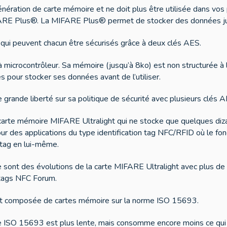
ration de carte mémoire et ne doit plus être utilisée dans vos p
IFARE Plus®. La MIFARE Plus® permet de stocker des données jus
qui peuvent chacun être sécurisés grâce à deux clés AES.
rocontrôleur. Sa mémoire (jusqu’à 8ko) est non structurée à la l
s pour stocker ses données avant de l’utiliser.
e grande liberté sur sa politique de sécurité avec plusieurs clés
arte mémoire MIFARE Ultralight qui ne stocke que quelques dizain
our des applications du type identification tag NFC/RFID où le 
 tag en lui-même.
nt des évolutions de la carte MIFARE Ultralight avec plus de ca
 tags NFC Forum.
est composée de cartes mémoire sur la norme ISO 15693.
 ISO 15693 est plus lente, mais consomme encore moins ce qui p