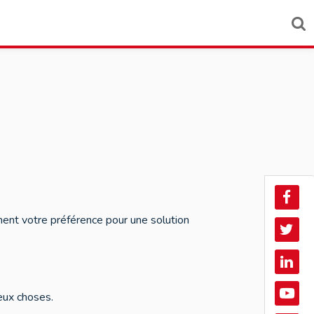
Face
ent votre préférence pour une solution
Twitt
Linke
In
eux choses.
YouT